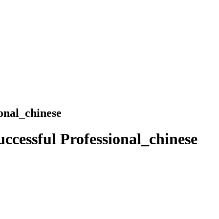
onal_chinese
essful Professional_chinese