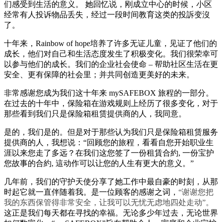
们感受到生活的意义。 她回忆说，刚成立中心的时候，小区
经常有人投诉物品丢失，经过一段时间教育这类的投訴变沒
了。
十年来，Rainbow of hope培养了许多无证儿童，见证了他们的
成长，他们对自己和生活态度发生了积极变化。我们很荣幸可
以参与他们的成长。我们的企业社会使命 – 帮助社区生活在更
安全、更有保障的社会里；并共同创造更美好的未来。
非常感谢您成为我们这十年来 mySAFEBOX 旅程的一部分。
在过去的十年中，保险箱在游戏规则上经历了很多变化，对于
那些看到我们只是保险箱租赁提供商的人，我同意。
是的，我们是的。但是对于那些认为我们只是保险箱租赁服务
提供商的人，我想说：“回顾您的旅程，看看自您开始职业生
涯以来您走了多远？在我们这您签了一份租賃合約, 一份宝护
您故事的合約, 這动作可以让您的人生有更大的意义。”
几年前，我们的守护天使分享了她工作中最自豪的时刻，从那
时起它就一直伴随着我。是一位顾客的感谢之词，
“谢谢您把
我的东西保管得非常安全，让我可以无忧无虑地四处走动”。
这正是我们每天都在寻找的幸福。无论多少年过去，无论世界