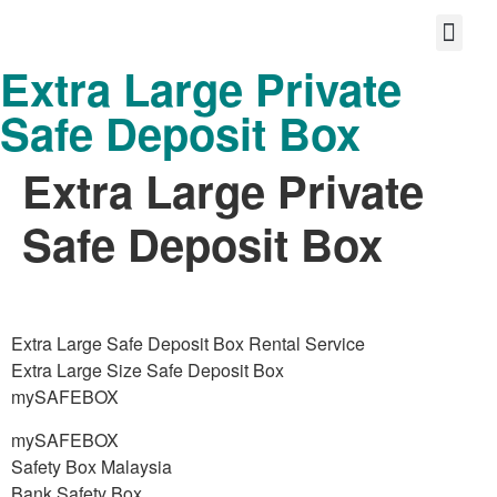
Extra Large Private
首页
关于我们
宝护您的故事
分享大爱
共享美好的未来
联系
Safe Deposit Box
Extra Large Private
Safe Deposit Box
Extra Large Safe Deposit Box Rental Service
Extra Large Size Safe Deposit Box
mySAFEBOX
mySAFEBOX
Safety Box Malaysia
Bank Safety Box