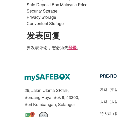
Safe Deposit Box Malaysia Price
Security Storage
Privacy Storage
Convenient Storage
发表回复
要发表评论，您必须先
。
登录
PRE-RE
发财（中
25, Jalan Utama SR1/9,
Serdang Raya, Sek 9, 43300,
大财（大
Seri Kembangan, Selangor
特大财（