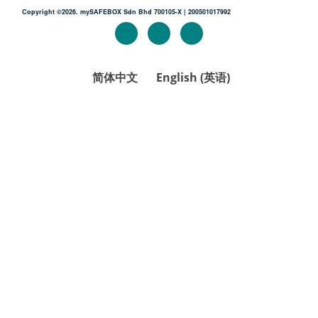
Copyright ©2026. mySAFEBOX Sdn Bhd 700105-X | 200501017992
简体中文
English
(
英语
)